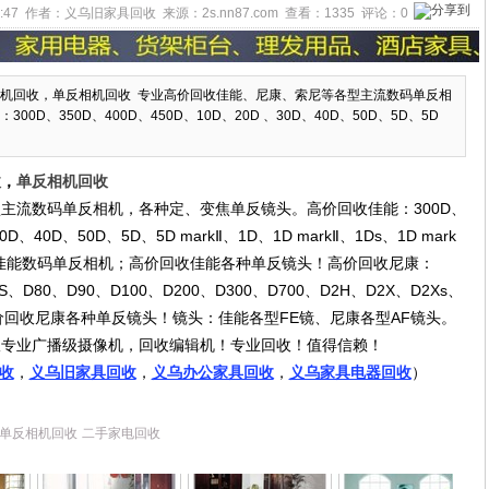
:45:47 作者：义乌旧家具回收 来源：2s.nn87.com 查看：
1335
评论：
0
机回收，单反相机回收 专业高价回收佳能、尼康、索尼等各型主流数码单反相
D、350D、400D、450D、10D、20D 、30D、40D、50D、5D、5D
收
，
单反相机回收
主流数码单反相机，各种定、变焦单反镜头。高价回收佳能：300D、
0D、40D、50D、5D、5D markⅡ、1D、1D markⅡ、1Ds、1D mark
 Ⅲ 等各种佳能数码单反相机；高价回收佳能各种单反镜头！高价回收尼康：
S、D80、D90、D100、D200、D300、D700、D2H、D2X、D2Xs、
价回收尼康各种单反镜头！镜头：佳能各型FE镜、尼康各型AF镜头。
收专业广播级摄像机，回收编辑机！专业回收！值得信赖！
收
，
义乌旧家具回收
，
义乌办公家具回收
，
义乌家具电器回收
）
单反相机回收
二手家电回收