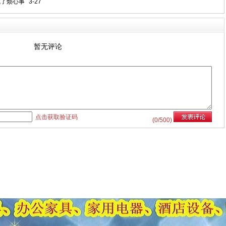
成了烦心事
3-27
暂无评论
点击获取验证码
(
0
/500)