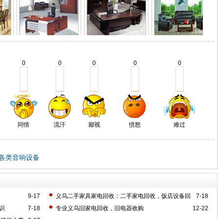
0
0
0
0
0
同情
流汗
鄙视
愤怒
难过
各类音响设备
9-17
义乌二手家具家电回收：二手家电回收，饭店设备回
7-18
收 二手设备回收
识
7-18
专业义乌旧家电回收，旧电器收购
12-22