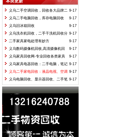
本类更新
义乌二手空调回收，回收各大品牌二
9-17
手空调
义乌二手电脑回收，库存电脑回收
9-17
义乌旧冰箱回收
9-17
义乌洗衣机回收，二手干洗机回收分
9-17
类
二手家具家电处理有妙方
9-17
义乌数码摄像机回收,高清摄像机回
9-17
收,单反相机回收
义乌家具回收网-专业回收各类家具
9-17
电器
义乌家具电器回收：二手电脑，笔记
9-17
本，台式机，显示器，液晶显示器，传真
义乌二手家电回收：液晶电视、空调
9-17
机，打印机，复印机，一体机回收等等
冰箱、洗衣机、二手冰箱回收
义乌电脑回收、显示器回收、二手笔
9-17
记本回收