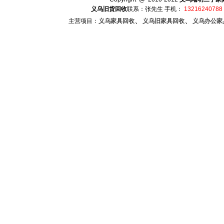
义乌旧货回收
联系：张先生 手机：
13216240788
、
、
主营项目：
义乌家具回收
义乌旧家具回收
义乌办公家