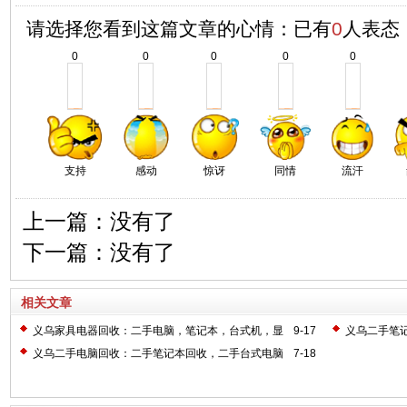
请选择您看到这篇文章的心情：已有
0
人表态
0
0
0
0
0
支持
感动
惊讶
同情
流汗
上一篇：没有了
下一篇：没有了
相关文章
义乌家具电器回收：二手电脑，笔记本，台式机，显
9-17
义乌二手笔
示器，液晶显示器，传真机，打印机，复印机，一体机回收
义乌二手电脑回收：二手笔记本回收，二手台式电脑
7-18
等等
回收