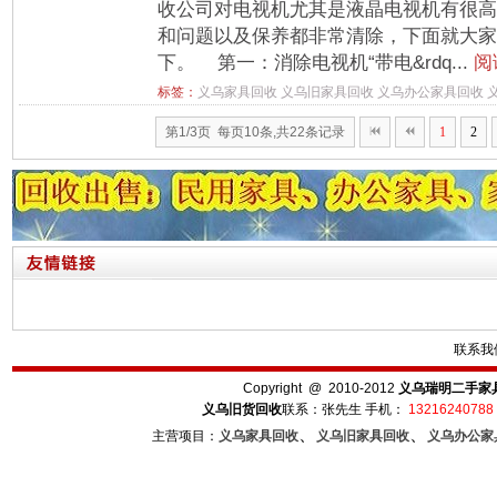
收公司对电视机尤其是液晶电视机有很高
和问题以及保养都非常清除，下面就大家
下。 第一：消除电视机“带电&rdq...
阅
标签：
义乌家具回收
义乌旧家具回收
义乌办公家具回收
第1/3页 每页10条,共22条记录
1
2
联系我
Copyright @ 2010-2012
义乌瑞明二手家
义乌旧货回收
联系：张先生 手机：
13216240788
、
、
主营项目：
义乌家具回收
义乌旧家具回收
义乌办公家